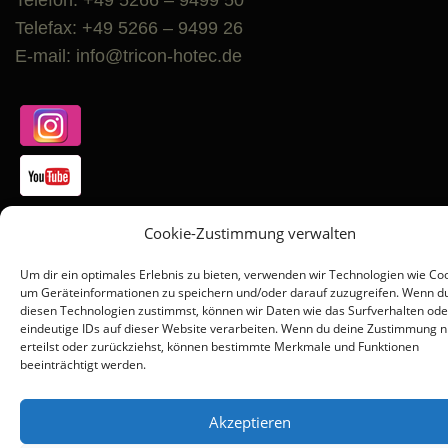
Telefax: +49 5266 – 9499 26
E-mail: info@tricon-hotec.de
Cookie-Zustimmung verwalten
Um dir ein optimales Erlebnis zu bieten, verwenden wir Technologien wie Coo
um Geräteinformationen zu speichern und/oder darauf zuzugreifen. Wenn d
Copyright © 2026 HOTEC | Qualität günstig direkt vom
diesen Technologien zustimmst, können wir Daten wie das Surfverhalten ode
eindeutige IDs auf dieser Website verarbeiten. Wenn du deine Zustimmung n
Hersteller
–
OnePress
Theme von FameThemes
erteilst oder zurückziehst, können bestimmte Merkmale und Funktionen
beeinträchtigt werden.
Akzeptieren