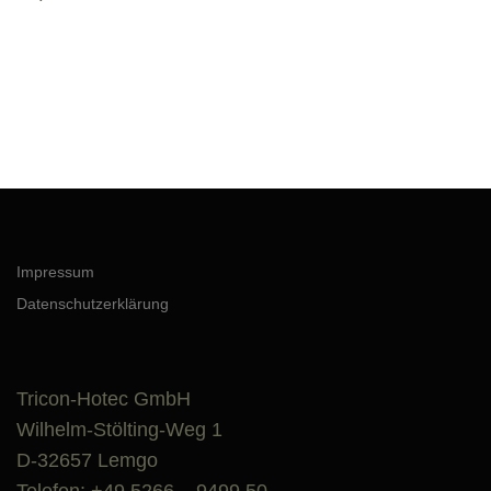
Impressum
Datenschutzerklärung
Tricon-Hotec GmbH
Wilhelm-Stölting-Weg 1
D-32657 Lemgo
Telefon: +49 5266 – 9499 50