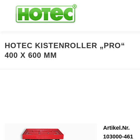
Direkt
zum
Inhalt
Über uns
im Shop bestellen …
HOTEC KISTENROLLER „PRO“
400 X 600 MM
Transport & Lagerung
Zubehör & Ersatzteile
Kontakt
Artikel.Nr.
103000-461