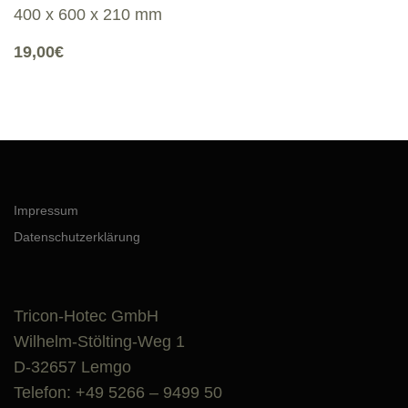
400 x 600 x 210 mm
19,00€
Impressum
Datenschutzerklärung
Tricon-Hotec GmbH
Wilhelm-Stölting-Weg 1
D-32657 Lemgo
Telefon: +49 5266 – 9499 50