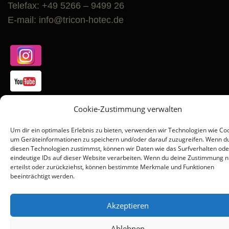
Telefax: +49 5266 – 9499 26
E-mail: info@tricon-hotec.de
Cookie-Zustimmung verwalten
Um dir ein optimales Erlebnis zu bieten, verwenden wir Technologien wie Coo
um Geräteinformationen zu speichern und/oder darauf zuzugreifen. Wenn d
diesen Technologien zustimmst, können wir Daten wie das Surfverhalten ode
Copyright © 2026 HOTEC | Qualität günstig direkt vom
eindeutige IDs auf dieser Website verarbeiten. Wenn du deine Zustimmung n
Hersteller
–
OnePress
Theme von FameThemes
erteilst oder zurückziehst, können bestimmte Merkmale und Funktionen
beeinträchtigt werden.
Akzeptieren
Ablehnen