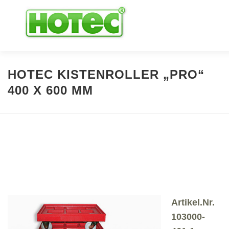
Direkt
zum
Inhalt
Über uns
im Shop bestellen …
HOTEC KISTENROLLER „PRO“
400 X 600 MM
Transport & Lagerung
Zubehör & Ersatzteile
Kontakt
Artikel.Nr.
103000-